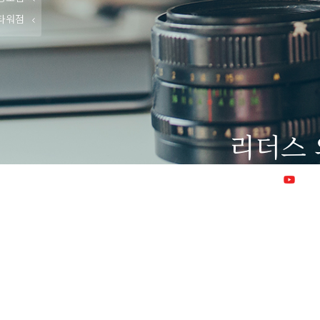
타워점
리더스
리더