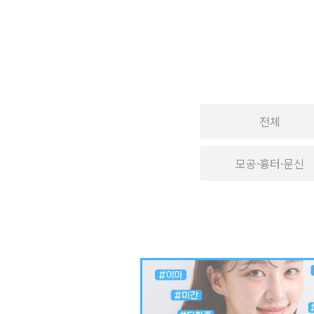
전체
모공·흉터·문신