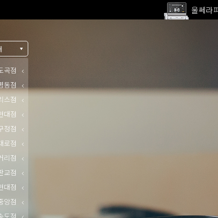
고압산
전 지점
울쎄라피
내
도곡점
명동점
리스점
현대점
구정점
대로점
거리점
판교점
현대점
중앙점
송도점