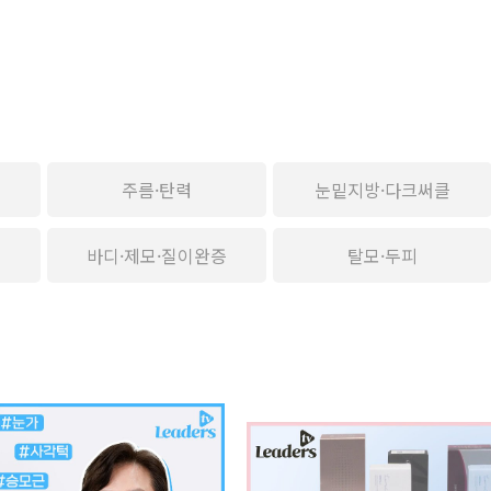
주름·탄력
눈밑지방·다크써클
바디·제모·질이완증
탈모·두피