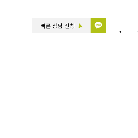
빠른 상담 신청
Leaders
명동점
목동트라
산대로점
청담명품거리점
판교점
위례중앙타워점