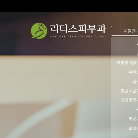
지점안
목동트라팰
목동
압
청담도산
청담명품
부천
삼성