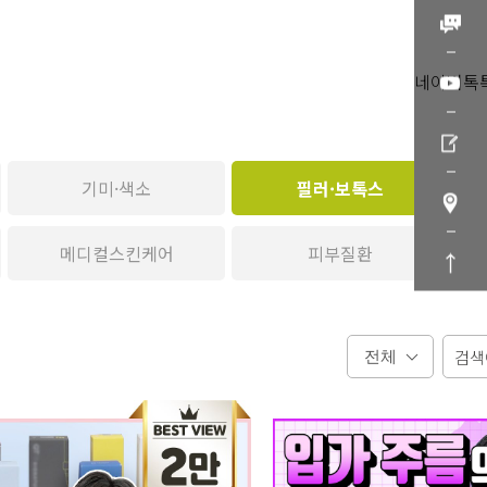
네이버톡
기미·색소
필러·보톡스
메디컬스킨케어
피부질환