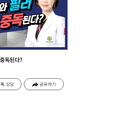
 중독된다?
톡 상담
공유하기