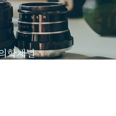
 의학채널
스 유튜브