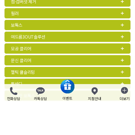
점·검버섯 제거
필러
보톡스
여드름3OUT솔루션
모공 클리어
문신 클리어
젤틱 쿨슬리밍
튠바디
디자인 보톡스
이벤트
전화상담
카톡상담
지점안내
더보기
닫기
비비브 질타이트닝
레이저 제모
탈모 두피