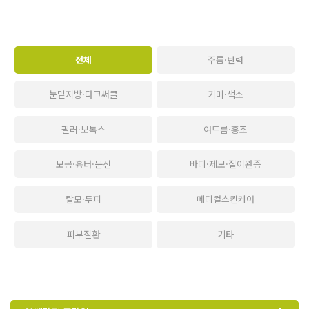
전체
주름·탄력
눈밑지방·다크써클
기미·색소
필러·보톡스
여드름·홍조
모공·흉터·문신
바디·제모·질이완증
탈모·두피
메디컬스킨케어
피부질환
기타