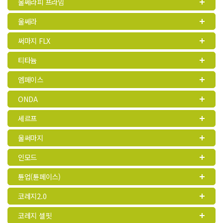
울쎄라피 프라임
울쎄라
써마지 FLX
티타늄
엠페이스
ONDA
세르프
울써마지
인모드
튠업(튠페이스)
코레지2.0
코레지 셀핏