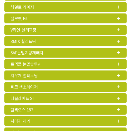
헤일로 레이저
실루엣 Fit
V라인 실리프팅
3MIX 실리프팅
SVF눈밑지방재배치
트리플 눈밑솔루션
지우개 멀티토닝
피코 색소레이저
레블라이트 SI
헬리오스 187
사마귀 제거