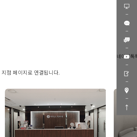
네이버톡
 지점 페이지로 연결됩니다.