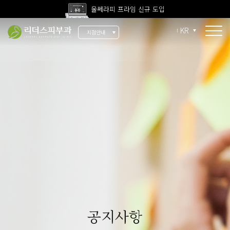
울쎄라피 프라임 신규 도입
고압산소치료 신규 도입
KR
지점안내
전 지점 피부과 전문의 진료
울쎄라피 프라임 신규 도입
소개
리더스 소개
리더스 히스토리
의료진 소개
지점 안내
치료 장비
인재 채용
공지사항