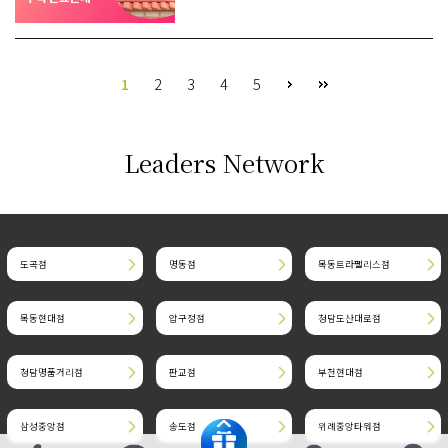
1
2
3
4
5
Leaders Network
도곡점
명동점
목동트라팰리스점
목동현대점
압구정점
청담도산대로점
청담명품거리점
판교점
부천현대점
삼성중앙점
송도점
위례중앙타워점