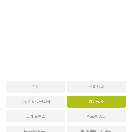
전체
주름·탄력
눈밑지방·다크써클
기미·색소
필러·보톡스
여드름·홍조
모공·흉터·문신
바디·제모·질이완증