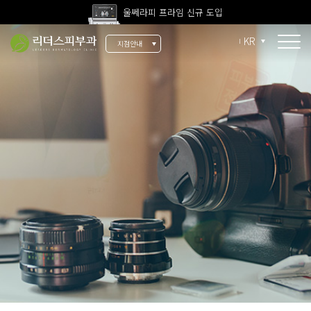
울쎄라피 프라임 신규 도입
고압산소치료 신규 도입
KR
지점안내
전 지점 피부과 전문의 진료
울쎄라피 프라임 신규 도입
소개
리더스 소개
리더스 히스토리
의료진 소개
지점 안내
치료 장비
인재 채용