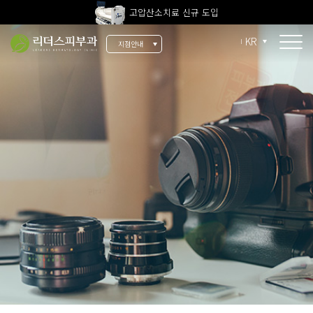
고압산소치료 신규 도입
전 지점 피부과 전문의 진료
KR
지점안내
울쎄라피 프라임 신규 도입
소개
리더스 소개
리더스 히스토리
의료진 소개
지점 안내
치료 장비
인재 채용