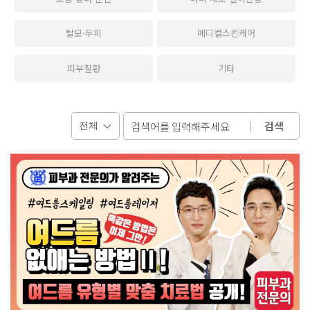
탈모·두피
메디컬스킨케어
피부질환
기타
검색