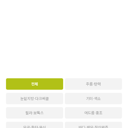
전체
주름·탄력
눈밑지방·다크써클
기미·색소
필러·보톡스
여드름·홍조
모공·흉터·문신
바디·제모·질이완증