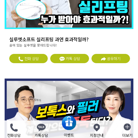
실루엣소프트 실리프팅 과연 효과적일까?
숨어 있는 실루엣을 찾아드립니다!
전화 상담
카톡 상담
공유하기
이벤트
전화상담
카톡상담
지점안내
더보기
닫기