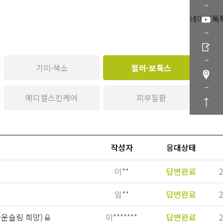
네이버톡
기미·색소
필러·보톡스
메디컬스킨케어
피부질환
작성자
응대상태
이**
답변완료
2
임**
답변완료
2
 카운슬링 희망)
미*******
답변완료
2