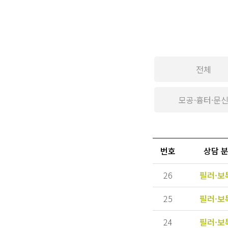
전체
모공·흉터·문
번호
상담 
26
필러·보
25
필러·보
24
필러·보