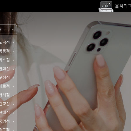
고압산
전 지점
울쎄라피
내
도곡점
명동점
리스점
현대점
구정점
대로점
거리점
판교점
현대점
중앙점
송도점