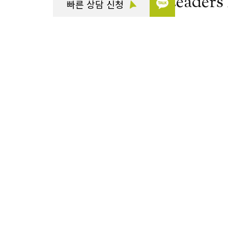
Leaders
빠른 상담 신청
명동점
목동트라
산대로점
청담명품거리점
판교점
위례중앙타워점