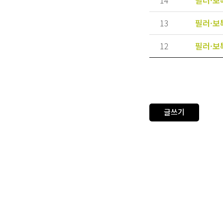
13
필러·보
12
필러·보
맨
글쓰기
카톡 상담
빠른 상담 신청
리더스코스메틱