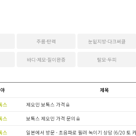
주름·탄력
눈밑지방·다크써클
신
바디·제모·질이완증
탈모·두피
분야
제목
톡스
제오민 보톡스 가격
톡스
보톡스 제오민 가격 문의
톡스
일본에서 방문 - 초음파로 필러 녹이기 상담 (6/20 토