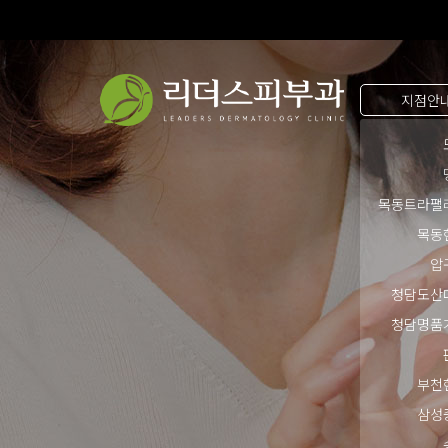
지점안
목동트라팰
목동
압
청담도산
청담명품
부천
삼성