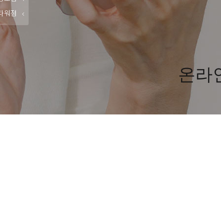
타워점
온라