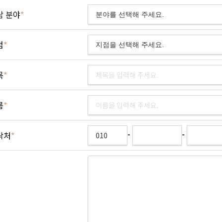
담 분야
*
점
*
목
*
름
*
-
-
락처
*