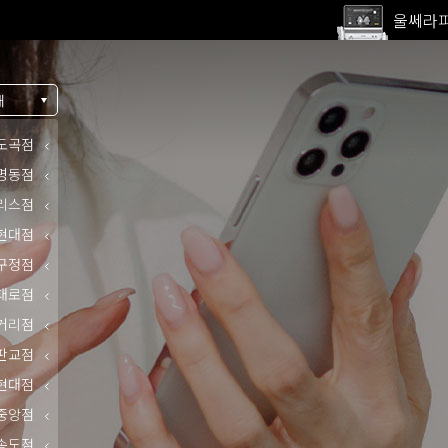
울쎄라피
고압산
전 지점
내
울쎄라피
도곡점
명동점
리스점
현대점
구정점
대로점
거리점
판교점
현대점
중앙점
송도점