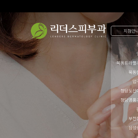
지점안
목동트라팰
목동
압
청담도산
청담명품
부천
삼성