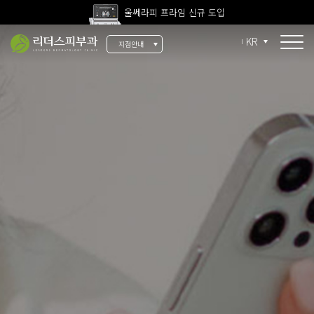
고압산소치료 신규 도입
KR
지점안내
전 지점 피부과 전문의 진료
울쎄라피 프라임 신규 도입
소개
리더스 소개
리더스 히스토리
의료진 소개
지점 안내
치료 장비
인재 채용