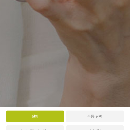
전체
주름·탄력