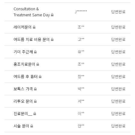
Consultation &
J*******
답변완료
Treatment Same Day
레이저문의
조**
답변완료
여드름 치료 비용 문의
고**
답변완료
기미 주근깨
유**
답변완료
홍조치료문의
조**
답변완료
여드름 후 흉터
장**
답변완료
보톡스 가격
박**
답변완료
리투오 문의
서**
답변완료
진료문의__
이**
답변완료
시술 문의
안**
답변완료