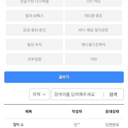
눈밑지방·다크써클
기미·색소
필러·보톡스
여드름·홍조
모공·흉터·문신
바디·제모·질이완증
탈모·두피
메디컬스킨케어
피부질환
기타
글쓰기
검색
제목
작성자
응대상태
젤틱
임**
답변완료