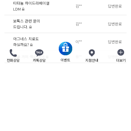
티타늄 하이드라페이셜
김**
답변완료
LDM
보톡스 관련 문의
김**
답변완료
드립니다.
아그네스 치료도
이**
답변완료
하실까요?
얼굴 기미 색소 분의
용**
답변완료
이벤트
전화상담
카톡상담
지점안내
더보기
닫기
1
2
3
4
5
Leaders Network
도곡점
명동점
목동트라팰리스점