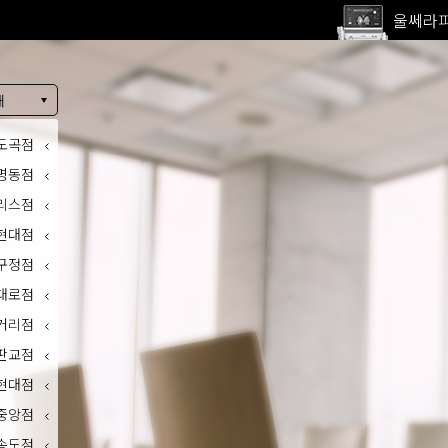
고압산
전 지점
울쎄라피
내
도곡점
명동점
리스점
현대점
구정점
대로점
거리점
판교점
현대점
중앙점
송도점