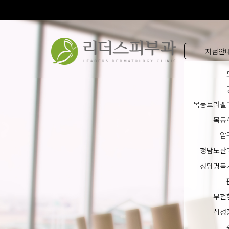
지점안
목동트라팰
목동
압
청담도산
청담명품
부천
삼성