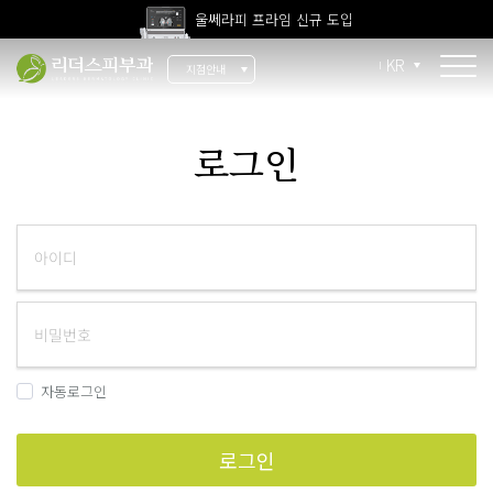
울쎄라피 프라임 신규 도입
고압산소치료 신규 도입
KR
지점안내
전 지점 피부과 전문의 진료
울쎄라피 프라임 신규 도입
소개
로그인
리더스 소개
리더스 히스토리
의료진 소개
지점 안내
치료 장비
자동로그인
인재 채용
로그인