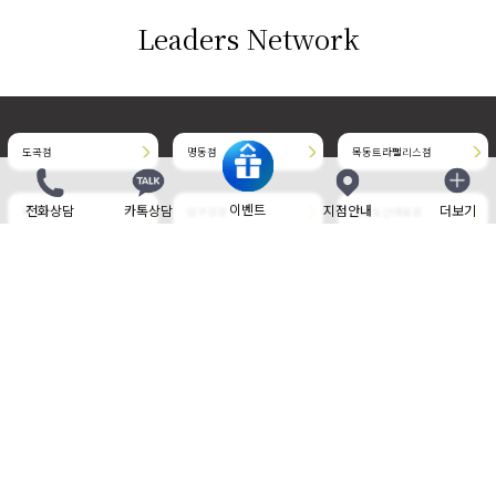
Leaders Network
도곡점
명동점
목동트라팰리스점
이벤트
전화상담
카톡상담
지점안내
더보기
닫기
목동현대점
압구정점
청담도산대로점
청담명품거리점
판교점
부천현대점
삼성중앙점
송도점
위례중앙타워점
개인정보취급방침
사이트 이용약관
비보험 진료비 안내
제증명 수수료
Family site
Language