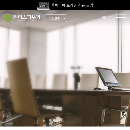
울쎄라피 프라임 신규 도입
고압산소치료 신규 도입
KR
지점안내
전 지점 피부과 전문의 진료
울쎄라피 프라임 신규 도입
소개
리더스 소개
리더스 히스토리
의료진 소개
지점 안내
치료 장비
인재 채용