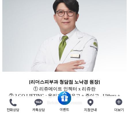
[리더스피부과 청담점 노낙경 원장]
① 리쥬메이트 인젝터 x 리쥬란
② 3 GO LIFTING : 올리고 + 채우고 + 줄이고 - Ulthera +
Belotero + Xeomin
이벤트
전화상담
카톡상담
지점안내
더보기
닫기