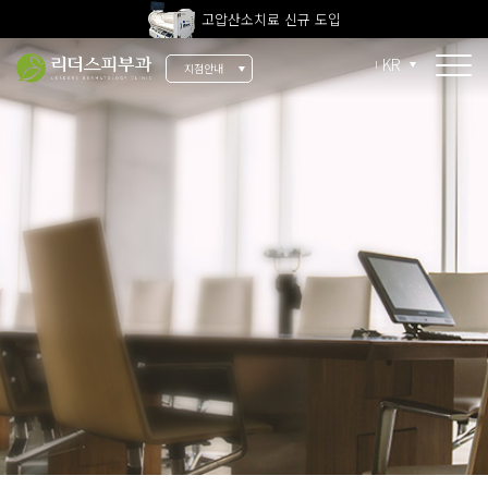
고압산소치료 신규 도입
전 지점 피부과 전문의 진료
KR
지점안내
울쎄라피 프라임 신규 도입
소개
리더스 소개
리더스 히스토리
의료진 소개
지점 안내
치료 장비
인재 채용