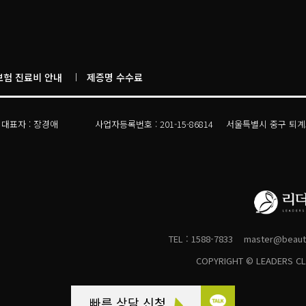
보험 진료비 안내
제증명 수수료
대표자 : 박상진
사업자등록번호 : 353-11-00744
서울특별시 강남구 언
대표자 : 장경애
사업자등록번호 : 201-15-86814
서울특별시 중구 퇴계로
대표자 : 이득표
사업자등록번호 : 729-04-00977
서울특별시 양천구 오
대표자 : 신장현
사업자등록번호 : 117-12-35310
서울특별시 양천구 목동
대표자 : 윤성재
사업자등록번호 : 211-10-09143
서울특별시 강남구 언주로
대표자 : 노낙경
사업자등록번호 : 831-07-02532
서울특별시 강남구 도산대
대표자 : 정성태
사업자등록번호 : 614-02-93826
서울특별시 강남구 압
대표자 : 김수홍
사업자등록번호 : 693-73-00204
경기도 성남시 분당구 
대표자 : 이동경
사업자등록번호 : 156-20-01936
TEL : 1588-7833
경기도 부천시 길주로 
master@beauty
대표자 : 김영재
사업자등록번호 : 614-02-93826
서울특별시 강남구 봉은사
COPYRIGHT © LEADERS CLI
대표자 : 이덕우
사업자등록번호 : 698-35-00454
인천광역시 연수구 센트
대표자 : 최석주
사업자등록번호 : 329-11-00682
경기도 성남시 수정구 
빠른 상담 신청