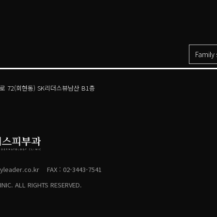
Family 
주로30길 21(도곡동) 아카데미스위트 2층
 72(회현동) SK리더스뷰남산 B1층
목로 299(목동) 목동트라팰리스 이스턴 에비뉴 7층
동로 257(목동) 현대백화점 목동점 본관 B1층
 843(신사동) 4층(진료/접수), 5층
로 409(청담동) S&S TOWER 4층, 5층(진료/접수)
구정로 445(청담동) 다이애나빌딩 3층
판교역로 152(백현동) 알파돔타워 3층
180(중동) 현대백화점 중동점 본관 9층
leader.co.kr
FAX : 02-3443-7541
로 469(삼성동), S-TOWER 2층
NIC. ALL RIGHTS RESERVED.
럴로 194(송도동) 더샵 센트럴파크 2차 A동 2층
위례광장로 300(창곡동) 위례중앙타워 8층