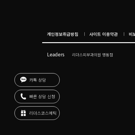
개인정보취급방침
사이트 이용약관
비
도곡리더스피부과의원
Leaders
리더스피부과의원 명동점
목동리더스피부과의원
리더스피부과의원
압구정리더스피부과의원
카톡 상담
리더스피부과의원 청담도산대로점
리더스피부과의원 청담명품거리점
빠른 상담 신청
리더스피부과의원 판교점
리더스피부과의원 부천현대점
리더스피부과의원 삼성중앙점
리더스코스메틱
리더스피부과의원
리더스피부과의원 위례중앙타워점