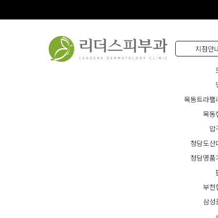
지점안
목동트라팰
목동
압
청담도산
청담명품
부천
삼성