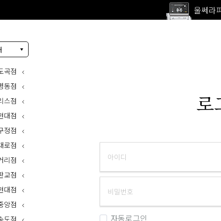
울쎄라피
고압산
전 지점
내
울쎄라피
도곡점
명동점
로
리스점
현대점
구정점
대로점
거리점
판교점
현대점
중앙점
자동로그인
송도점