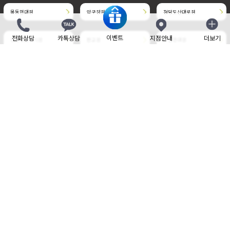
목동현대점
압구정점
청담도산대로점
이벤트
전화상담
카톡상담
지점안내
더보기
닫기
청담명품거리점
판교점
부천현대점
삼성중앙점
송도점
위례중앙타워점
개인정보취급방침
사이트 이용약관
비보험 진료비 안내
제증명 수수료
Family site
Language
사업자 정보
TEL : 1588-7833
master@beautyleader.co.kr
FAX : 02-3443-7541