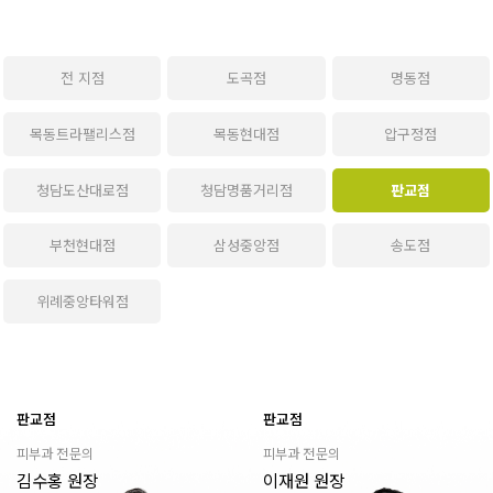
전 지점
도곡점
명동점
목동트라팰리스점
목동현대점
압구정점
청담도산대로점
청담명품거리점
판교점
부천현대점
삼성중앙점
송도점
위례중앙타워점
판교점
판교점
피부과 전문의
피부과 전문의
김수홍 원장
이재원 원장