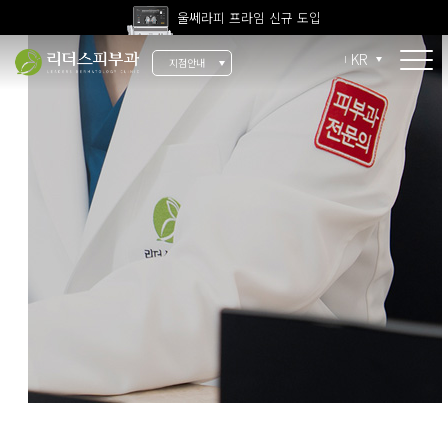
울쎄라피 프라임 신규 도입
고압산소치료 신규 도입
KR
지점안내
전 지점 피부과 전문의 진료
울쎄라피 프라임 신규 도입
소개
리더스 소개
리더스 히스토리
의료진 소개
지점 안내
치료 장비
인재 채용