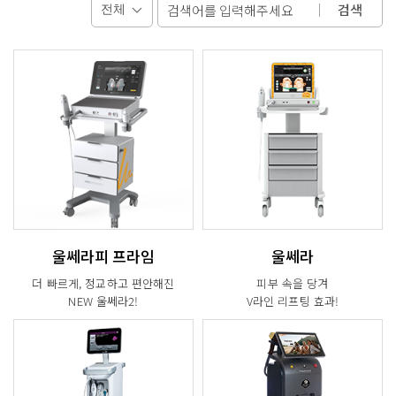
검색
울쎄라피 프라임
울쎄라
더 빠르게, 정교하고 편안해진
피부 속을 당겨
NEW 울쎄라2!
V라인 리프팅 효과!