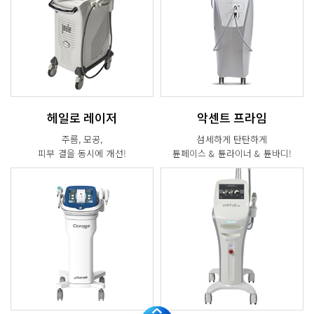
헤일로 레이저
악센트 프라임
주름, 모공,
섬세하게 탄탄하게
피부 결을 동시에 개선!
튠페이스 & 튠라이너 & 튠바디!