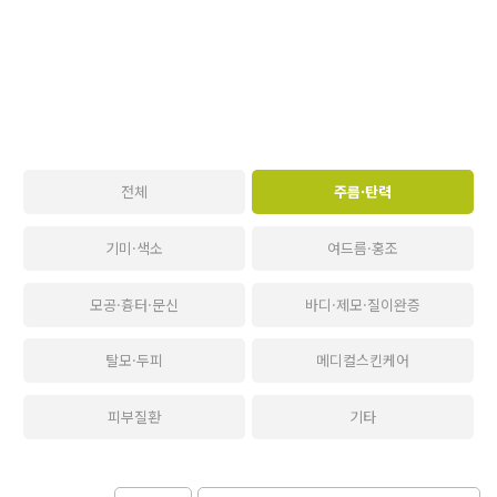
전체
주름·탄력
기미·색소
여드름·홍조
모공·흉터·문신
바디·제모·질이완증
탈모·두피
메디컬스킨케어
피부질환
기타