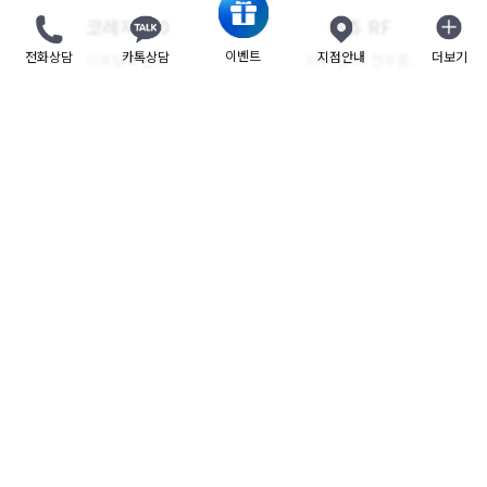
코레지 2.0
버츄 RF
이벤트
전화상담
카톡상담
지점안내
더보기
닫기
리프팅과 탄력
피부 탄력, 잔주름,
그리고 볼륨감을 높이다!
모공을 동시에 개선!
더블타이트
레비나스
고주파와
충격파를 이용해
스킨부스터 시술을 동시에!
심부근막까지 리프팅 효과!