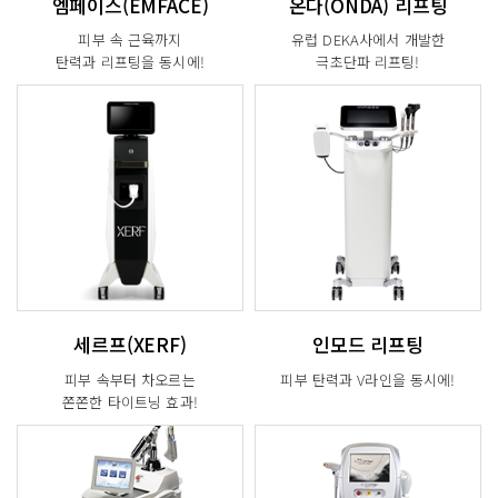
엠페이스(EMFACE)
온다(ONDA) 리프팅
피부 속 근육까지
유럽 DEKA사에서 개발한
탄력과 리프팅을 동시에!
극초단파 리프팅!
세르프(XERF)
인모드 리프팅
피부 속부터 차오르는
피부 탄력과 V라인을 동시에!
쫀쫀한 타이트닝 효과!