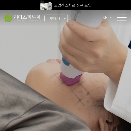
고압산소치료 신규 도입
전 지점 피부과 전문의 진료
KR
지점안내
울쎄라피 프라임 신규 도입
소개
리더스 소개
리더스 히스토리
의료진 소개
지점 안내
치료 장비
인재 채용