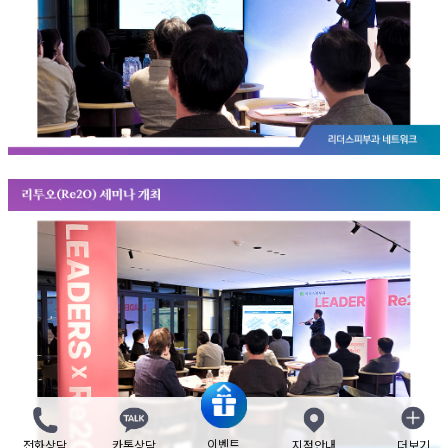
이벤트
전화상담
카톡상담
지점안내
더보기
닫기