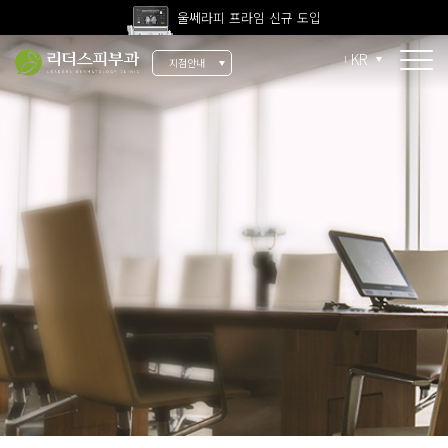
울쎄라피 프라임 신규 도입
고압산소치료 신규 도입
KR
지점안내
전 지점 피부과 전문의 진료
울쎄라피 프라임 신규 도입
소개
리더스 소개
리더스 히스토리
의료진 소개
지점 안내
치료 장비
인재 채용