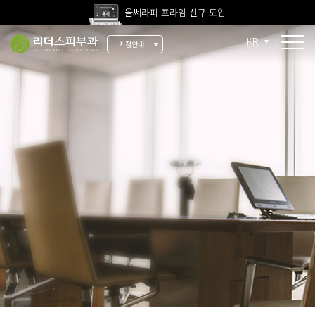
울쎄라피 프라임 신규 도입
고압산소치료 신규 도입
KR
지점안내
전 지점 피부과 전문의 진료
울쎄라피 프라임 신규 도입
소개
리더스 소개
리더스 히스토리
의료진 소개
지점 안내
치료 장비
인재 채용