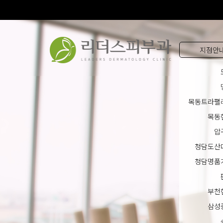
지점안
목동트라팰
목동
압
청담도산
청담명품
부천
삼성