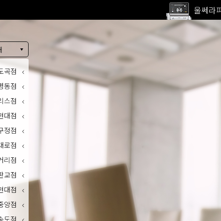
고압산
전 지점
내
울쎄라피
도곡점
명동점
리스점
현대점
구정점
대로점
거리점
판교점
현대점
중앙점
송도점