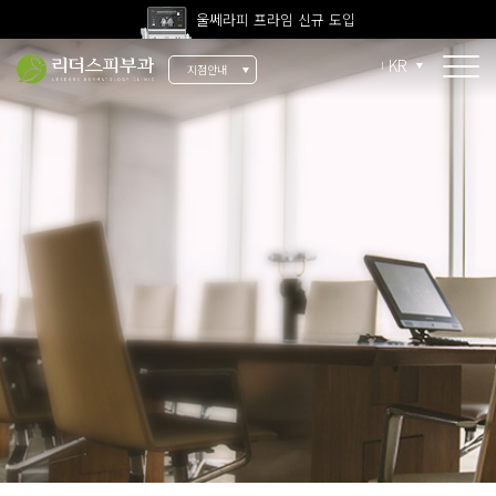
고압산소치료 신규 도입
KR
지점안내
전 지점 피부과 전문의 진료
울쎄라피 프라임 신규 도입
소개
리더스 소개
리더스 히스토리
의료진 소개
지점 안내
치료 장비
인재 채용