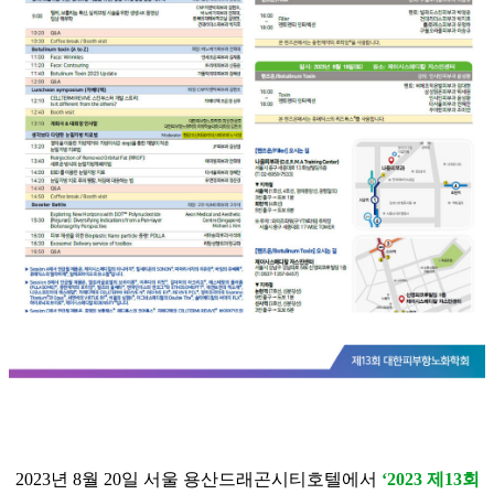
2023
년
8
월
20
일 서울
용산드래곤시티호텔에서
‘
2023
제
13
회