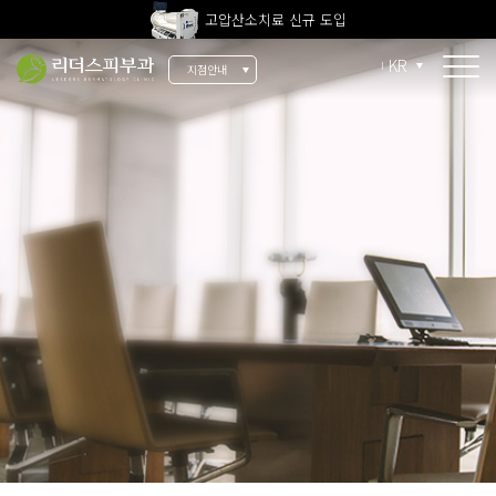
고압산소치료 신규 도입
전 지점 피부과 전문의 진료
KR
지점안내
울쎄라피 프라임 신규 도입
소개
리더스 소개
리더스 히스토리
의료진 소개
지점 안내
치료 장비
인재 채용