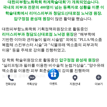
대한피부항노화학회
하계학술대회'가 개최되었습니다
.
국내외 피부과 전문의
400
명이 넘는 등록자로 성황을 이룬 이
학술대회에서
리더스피부과
청담도
산대로점
노낙경 원장
,
압구정점
윤성재 원장
이
많은 활약을 했습니다
.
대한피부항노화학회
기획정책위원장으로 활동중인
리더스피부과
청담도산대로점 노낙경
원장
은
"
해부학에
기반한 이마와 관자놀이
필러
시술법
"
외에도
"PLLA/
엑소좀
복합체
스킨부스터
시술
"
과
"
식물유래
엑소좀의
피부과적
이용
"
등을 주제로 강의를 진행하였고
,
당 학회 학술위원장으로 활동중인
압구정점
윤성재
원장
은
"
실리프팅과
필러를
이용한 비수술적
눈썹거상술
", "
양수유래
엑소좀을
이용한 피부
회춘술
"
등의 강의를 진행하며
노하우를 공유하였습니다.
이벤트
전화상담
카톡상담
지점안내
더보기
닫기