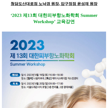
청담도산대로점
노낙경 원장
,
압구정점
윤성재 원장
‘2023 제
13
회
대한피부항노화학회
Summ
er
Workshop’
교육강연