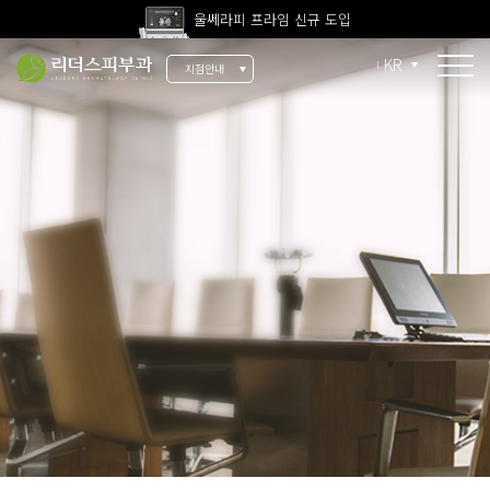
울쎄라피 프라임 신규 도입
고압산소치료 신규 도입
KR
지점안내
전 지점 피부과 전문의 진료
울쎄라피 프라임 신규 도입
소개
리더스 소개
리더스 히스토리
의료진 소개
지점 안내
치료 장비
인재 채용