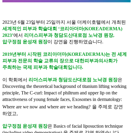
2023
년
6
월
23
일부터
25
일까지 서울 더케이호텔에서 개최된
세계적인 피부과 학술대회
‘
코리아더마
(KOREADERMA)
2023’
에서
리더스피부과
청담도산대로점
노낙경
원장
,
압구정점
윤성재
원장
이 강연을 진행하였습니다
.
2019
년부터 시작된
코리아더마
(KOREADERMA)
는 전 세계
피부과 전문의 학술 교류의 장으로
대한피부과의사회가
주최하는 국제 피부과 학술대회입니다
.
이 학회에서
리더스피부과
청담도산대로점
노낙경
원장
은
Discovering the theoretical background of titanium lifting working
principle, The C-curl: Impact of philtrum and upper lip on the
attractiveness of young female faces, Exosomes in dermatology:
Where are we now and where are we heading?
을 주제로 강연
하였고
,
압구정점
윤성재
원장
은
Basics of facial liposuction technique
(including video demonstration)
을 주제로 강연 하였습니다.