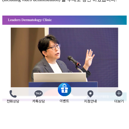
이벤트
전화상담
카톡상담
지점안내
더보기
닫기
[
리더스피부과
청담도산대로 노낙경 원장
]
·
Discovering the theoretical background of titanium lifting working
principle