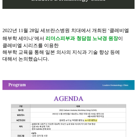
2022
년
11
월
28
일
세브란스병원
치대에서 개최된
‘
클레비엘
해부학
세미나
’
에서
리더스피부과
청담점
노낙경 원장
이
클레비엘
시리즈를 이용한
해부학 교육을 통해 일본 의사의 지식과 기술 향상 등에
대해서 논의했습니다
.