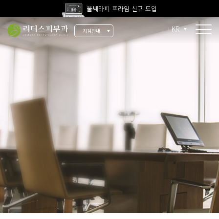
울쎄라피 프라임 신규 도입
고압산소치료 신규 도입
KR
지점안내
전 지점 피부과 전문의 진료
울쎄라피 프라임 신규 도입
소개
리더스 소개
리더스 히스토리
의료진 소개
지점 안내
치료 장비
인재 채용