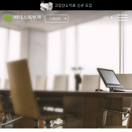
고압산소치료 신규 도입
전 지점 피부과 전문의 진료
KR
지점안내
울쎄라피 프라임 신규 도입
소개
리더스 소개
리더스 히스토리
의료진 소개
지점 안내
치료 장비
인재 채용