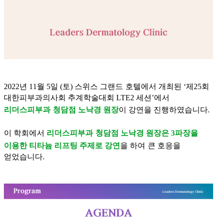
2022
년
11
월
5
일
(
토
)
스위스
그랜드
호텔에서
개최된 ‘제
25
회
대한피부과의사회
추계
학술대회
LTE2
세션
’에서
리더스피부과
청담점
노낙경 원장
이 강연을 진행하였습니다
.
이 학회에서
리더스피부과
청담점
노낙경 원장은
3
파장을
이용한 티타늄
리프팅
주제로
강연
을
하여
큰
호응을
얻었습니다.