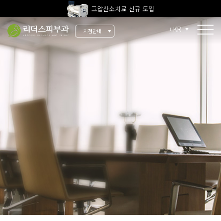
고압산소치료 신규 도입
전 지점 피부과 전문의 진료
KR
지점안내
울쎄라피 프라임 신규 도입
소개
리더스 소개
리더스 히스토리
의료진 소개
지점 안내
치료 장비
인재 채용