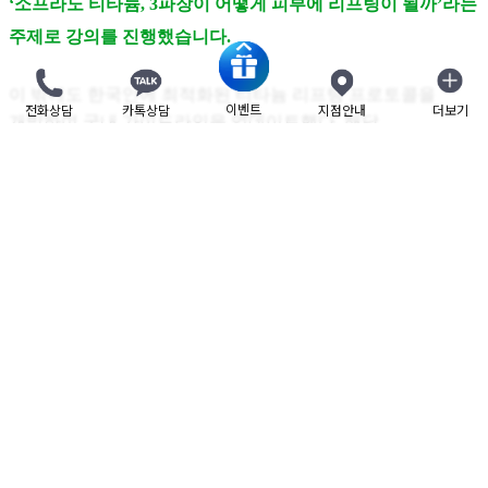
‘소프라노 티타늄, 3파장이 어떻게 피부에 리프팅이 될까’라는
주제로 강의를 진행했습니다.
이 밖에도 한국인에 최적화된 티타늄 리프팅 프로토콜을
이벤트
전화상담
카톡상담
지점안내
더보기
닫기
개발하여 국내 가이드라인을 업데이트했다. 해당
가이드라인은 한국인 및 동양인 피부 특성에 맞춰 만족스러운
시술 결과를 얻을 수 있는데 주안점을 뒀다.
또한 시술 과정
자료를 통해 티타늄 리프팅 시술의 효과와 안전하고 만족도
높은 시술을 위한 노하우를 전했다.
티타늄 리프팅은 이스라엘 알마 레이저사의 소프라노
티타늄이라는 장비를 이용한 리프팅 시술로 반도체 레이저인
다이오드 방식을 이용해 세 가지 파장(755nm, 810nm, 1064nm)
이 동시에 조사돼 피부 진피층부터 6mm 이상의 리테이닝
리가먼트까지 깊숙하게 전달하는 것이 가장 큰 특징이다.
또한 사파이어 컨택 쿨링 시스템을 사용해 피부 표면은 영하
3도로 유지하는 냉각시스템이 적용돼 통증, 부기, 붉은 증