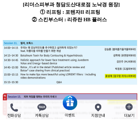
[리더스피부과 청담도산대로점 노낙경 원장]
①
리프팅 :
포텐자II 리프팅
② 스킨부스터 : 리쥬란 HB 플러스
이벤트
전화상담
카톡상담
지점안내
더보기
닫기