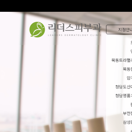
지점안
목동트라팰
목동
압
청담도산
청담명품
부천
삼성