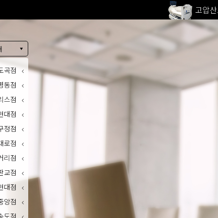
고압산
전 지점
울쎄라피
내
도곡점
명동점
리스점
현대점
구정점
대로점
거리점
판교점
현대점
중앙점
송도점