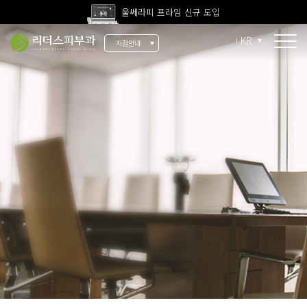
울쎄라피 프라임 신규 도입
고압산소치료 신규 도입
KR
지점안내
전 지점 피부과 전문의 진료
울쎄라피 프라임 신규 도입
소개
리더스 소개
리더스 히스토리
의료진 소개
지점 안내
치료 장비
인재 채용