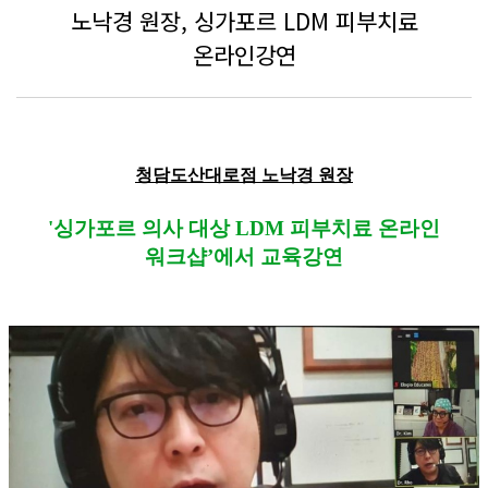
노낙경 원장, 싱가포르 LDM 피부치료
온라인강연
청담도산대로점 노낙경 원장
'
싱가포르 의사 대상
LDM
피부치료 온라인
워크샵
’
에서 교육강연