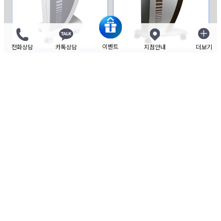
이벤트
전화상담
카톡상담
지점안내
더보기
닫기
특히 리더스피부과 청담점에서는 기존의
LDM-Med
외에도
18
MHz
주파수가 추가된 최신 기종
LDM-Triple
을 보유하여
적극적으로 피부치료에 사용하고 있습니다
.
노낙경 원장은
한국 및 아시아
LDM 임상시험 전
문의로 꾸준히 활동하며
연구와 시술법 개선에 매진하고 있습니다
.
리더스피부과 모든 의료진은 보다 나은 시술을 위해 끊임없이
연구하며, 그 결과를 논문으로 내거나 국내외 학술대회에
발표하고 있습니다.
앞으로도 안전하고 효과적인 시술을 위해 늘 연구하고