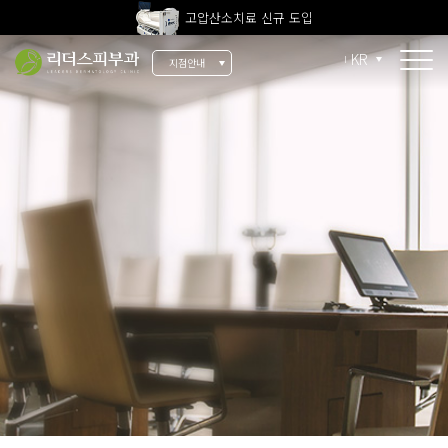
고압산소치료 신규 도입
전 지점 피부과 전문의 진료
KR
지점안내
울쎄라피 프라임 신규 도입
소개
리더스 소개
리더스 히스토리
의료진 소개
지점 안내
치료 장비
인재 채용