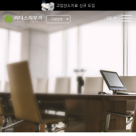
고압산소치료 신규 도입
전 지점 피부과 전문의 진료
KR
지점안내
울쎄라피 프라임 신규 도입
소개
리더스 소개
리더스 히스토리
의료진 소개
지점 안내
치료 장비
인재 채용