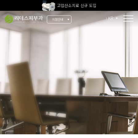
고압산소치료 신규 도입
전 지점 피부과 전문의 진료
KR
지점안내
울쎄라피 프라임 신규 도입
소개
리더스 소개
리더스 히스토리
의료진 소개
지점 안내
치료 장비
인재 채용