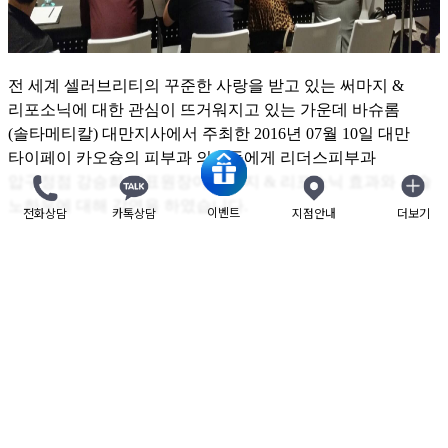
전 세계 셀러브리티의 꾸준한 사랑을 받고 있는 써마지
&
리포소닉에 대한 관심이 뜨거워지고 있는 가운데 바슈롬
(솔타메티칼) 대만지사에서 주최한
2016
년
07
월
10
일
대만
타이페이 카오슝의 피부과 의사들
에게
리더스피부과
압구정점 강승희 대표원장
이
써마지
&
리포소닉
효과와 시술
노하우에 대해 강연을 하였습니다
.
이벤트
전화상담
카톡상담
지점안내
더보기
닫기
리더스피부과 모든 의료진은 보다 나은 시술을 위해 끊임없이
연구하며,
그 결과를 논문으로 내거나 국내외 학술대회에
발표하고 있습니다.
앞으로도 안전하고 효과적인 시술을 위해 늘 연구하고
노력하는 리더스피부과가 되겠습니다.