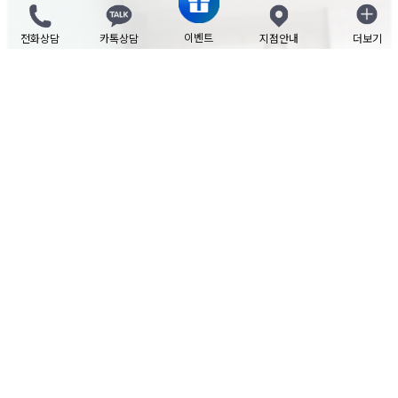
이벤트
전화상담
카톡상담
지점안내
더보기
닫기
[
리더스피부과
압구정점
윤
성재
원장
]
·​
리쥬란 스페셜 프로토콜
리더스피부과 모든 의료진은 보다 나은 시술을 위해 끊임없이