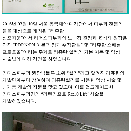
2016
년
03
월
10
일 서울 동국제약 대강당에서 피부과 전문의
들을 대상으로 개최된
“
리쥬란
심포지움
”
에서
리더스피부과의 노낙경 원장
과
윤성재 원장
은
각각
“PDRN/PN
이론과 장기 추적관찰
”
및
“
리쥬란 스페셜
프로토콜
”
이라는 주제로 리쥬란 힐러의 기본 이론 및 임상
시술법에 대해 강연을 하였습니다
.
리더스피부과 원장님들은 소위
“
힐러
”
라고 알려진 리쥬란의
개발단계부터 참여하여 리쥬란힐러를 사용한 임상 시술 및
신제품 개발의 자문을 맞고 있으며
,
이를 업그레이드한
리더스피부과만의
“
리텐리프트
Re:10 Lift”
시술을
개발하였습니다
.