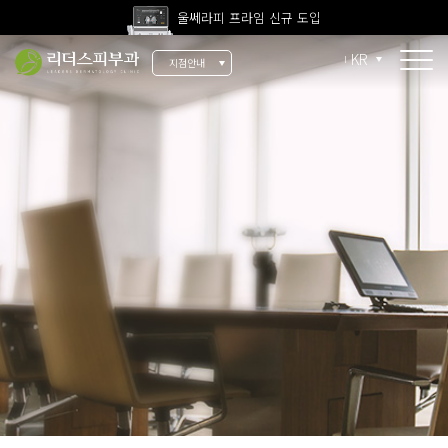
울쎄라피 프라임 신규 도입
고압산소치료 신규 도입
KR
지점안내
전 지점 피부과 전문의 진료
울쎄라피 프라임 신규 도입
소개
리더스 소개
리더스 히스토리
의료진 소개
지점 안내
치료 장비
인재 채용