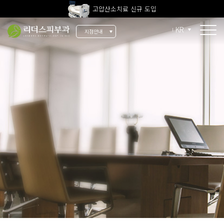
고압산소치료 신규 도입
전 지점 피부과 전문의 진료
KR
지점안내
울쎄라피 프라임 신규 도입
소개
리더스 소개
리더스 히스토리
의료진 소개
지점 안내
치료 장비
인재 채용