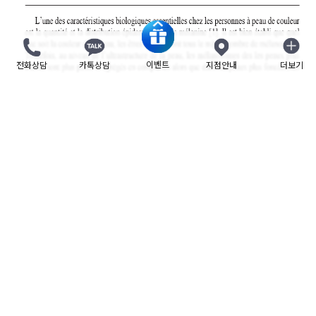
이벤트
전화상담
카톡상담
지점안내
더보기
닫기
리더스피부과의 노낙경 원장은 얼마 전 출판된 레이저 교과서
"Facial Rejuvenation: Lasers, Lights and Energy Based
Devices"에서 레이저 치료와 관련된 동양인 피부의 특징 챕터
저술을 맡았습니다.
챕터 이름은 다음과 같습니다:
"Particularities for facial rejuvenation with laser and related
technologies in Asian skin"
이 책은 유럽 의학레이저학회에서 출판한 공식 피부미용
레이저 교과서로, amazon.com와 book.google.com에서 구입할
수 있습니다. 영문판과 프랑스어판이 따로 출판되었습니다.