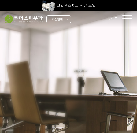
고압산소치료 신규 도입
전 지점 피부과 전문의 진료
KR
지점안내
울쎄라피 프라임 신규 도입
소개
리더스 소개
리더스 히스토리
의료진 소개
지점 안내
치료 장비
인재 채용