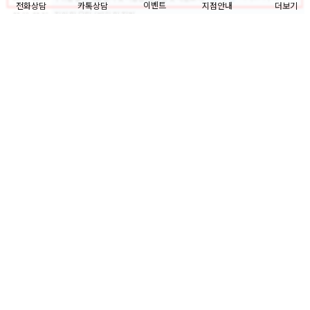
이벤트
전화상담
카톡상담
지점안내
더보기
닫기
[리더스피부과 청담도산대로점 노낙경 원장]
·
보툴리눔톡신을 이용한 다한증치료와 체형교정