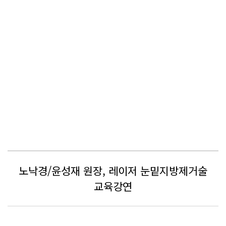
노낙경/윤성재 원장, 레이저 눈밑지방제거술
교육강연