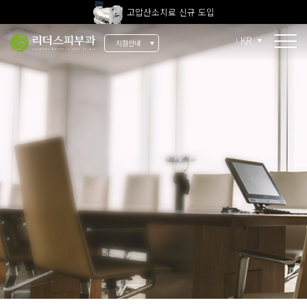
고압산소치료 신규 도입
전 지점 피부과 전문의 진료
KR
지점안내
울쎄라피 프라임 신규 도입
소개
리더스 소개
리더스 히스토리
의료진 소개
지점 안내
치료 장비
인재 채용