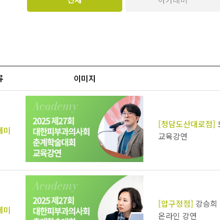
류
이미지
[청담도산대로점]
데미
교육강연
[압구정점]
강승희 
데미
온라인 강연