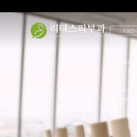
지점안
목동트라팰
목동
압
청담도산
청담명품
부천
삼성