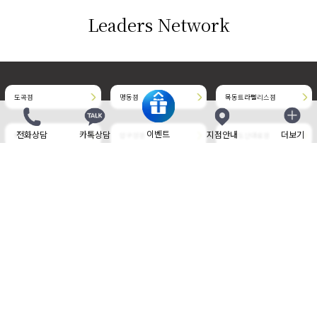
Leaders Network
도곡점
명동점
목동트라팰리스점
이벤트
전화상담
카톡상담
지점안내
더보기
닫기
목동현대점
압구정점
청담도산대로점
청담명품거리점
판교점
부천현대점
삼성중앙점
송도점
위례중앙타워점
개인정보취급방침
사이트 이용약관
비보험 진료비 안내
제증명 수수료
Family site
Language