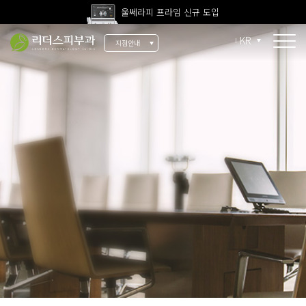
울쎄라피 프라임 신규 도입
고압산소치료 신규 도입
KR
지점안내
전 지점 피부과 전문의 진료
울쎄라피 프라임 신규 도입
소개
리더스 소개
리더스 히스토리
의료진 소개
지점 안내
치료 장비
인재 채용