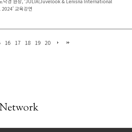
노낙경 원장, ‘JULIA(Juvelook & Lenisna International
L 2024’ 교육강연
5
16
17
18
19
20
 Network