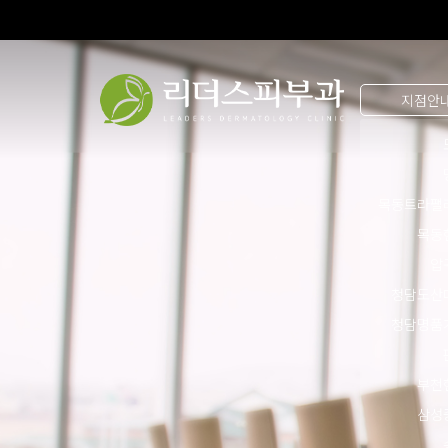
지점안
목동트라팰
목동
압
청담도산
청담명품
부천
삼성