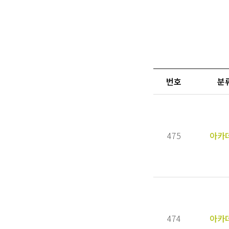
번호
분
475
아카
474
아카