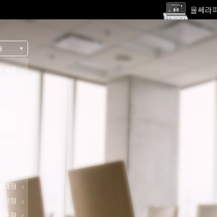
울쎄라피
고압산
전 지점
내
울쎄라피
도곡점
명동점
리스점
현대점
구정점
대로점
거리점
판교점
현대점
중앙점
송도점