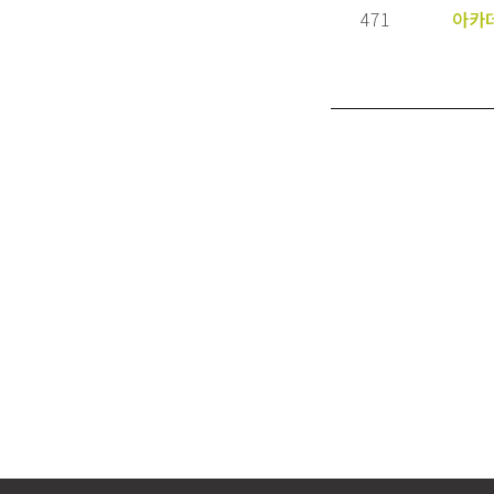
471
아카
처음
이전
카톡 상담
빠른 상담 신청
리더스코스메틱