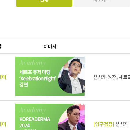
류
이미지
데미
윤성재 원장, 세르
데미
[압구정점]
윤성재 