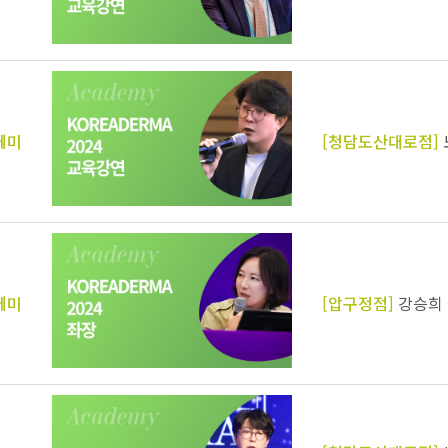
데미
[청담도산대로점]
데미
[압구정점]
강승희 