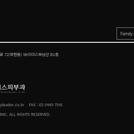
Family 
주로30길 21(도곡동) 아카데미스위트 2층
 72(회현동) SK리더스뷰남산 B1층
목로 299(목동) 목동트라팰리스 이스턴 에비뉴 7층
동로 257(목동) 현대백화점 목동점 본관 B1층
 843(신사동) 4층(진료/접수), 5층
로 409(청담동) S&S TOWER 4층, 5층(진료/접수)
구정로 445(청담동) 다이애나빌딩 3층
판교역로 152(백현동) 알파돔타워 3층
180(중동) 현대백화점 중동점 본관 9층
leader.co.kr
FAX : 02-3443-7541
로 469(삼성동), S-TOWER 2층
NIC. ALL RIGHTS RESERVED.
럴로 194(송도동) 더샵 센트럴파크 2차 A동 2층
위례광장로 300(창곡동) 위례중앙타워 8층