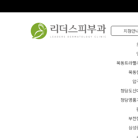
지점안
목동트라팰
목동
압
청담도산
청담명품
부천
삼성