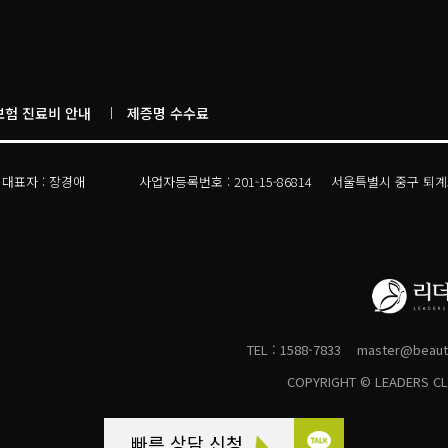
보험 진료비 안내
제증명 수수료
대표자 : 박상진
사업자등록번호 : 353-11-00744
서울특별시 강남구 언
대표자 : 장경애
사업자등록번호 : 201-15-86814
서울특별시 중구 퇴계로
대표자 : 이득표
사업자등록번호 : 729-04-00977
서울특별시 양천구 오
대표자 : 신장현
사업자등록번호 : 117-12-35310
서울특별시 양천구 목동
대표자 : 윤성재
사업자등록번호 : 211-10-09143
서울특별시 강남구 언주로
대표자 : 노낙경
사업자등록번호 : 831-07-02532
서울특별시 강남구 도산대
대표자 : 정성태
사업자등록번호 : 614-02-93826
서울특별시 강남구 압
대표자 : 김수홍
사업자등록번호 : 693-73-00204
경기도 성남시 분당구 
대표자 : 이동경
사업자등록번호 : 156-20-01936
TEL : 1588-7833
경기도 부천시 길주로 
master@beauty
대표자 : 김영재
사업자등록번호 : 614-02-93826
서울특별시 강남구 봉은사
COPYRIGHT © LEADERS CLI
대표자 : 이덕우
사업자등록번호 : 698-35-00454
인천광역시 연수구 센트
대표자 : 최석주
사업자등록번호 : 329-11-00682
경기도 성남시 수정구 
빠른 상담 신청