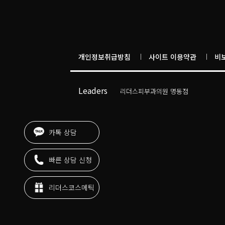
개인정보취급방침
사이트 이용약관
비
도곡리더스피부과의원
Leaders
리더스피부과의원 명동점
목동리더스피부과의원
리더스피부과의원
압구정리더스피부과의원
카톡 상담
리더스피부과의원 청담도산대로점
리더스피부과의원 청담명품거리점
빠른 상담 신청
리더스피부과의원 판교점
리더스피부과의원 부천현대점
리더스코스메틱
리더스피부과의원 삼성중앙점
리더스피부과의원
리더스피부과의원 위례중앙타워점