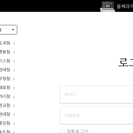
울쎄라피
고압산
전 지점
내
울쎄라피
도곡점
명동점
로
리스점
현대점
구정점
대로점
거리점
판교점
현대점
중앙점
자동로그인
송도점