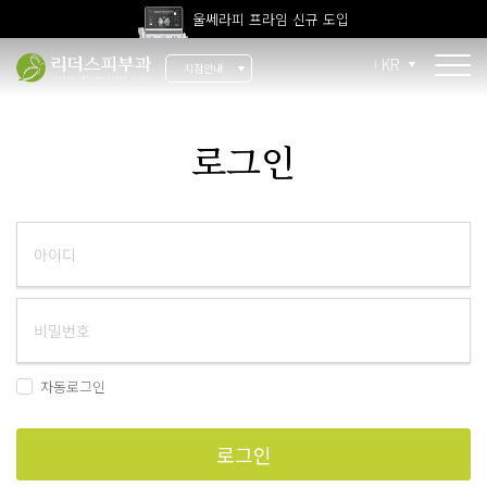
울쎄라피 프라임 신규 도입
고압산소치료 신규 도입
KR
지점안내
전 지점 피부과 전문의 진료
울쎄라피 프라임 신규 도입
소개
로그인
리더스 소개
리더스 히스토리
의료진 소개
지점 안내
치료 장비
자동로그인
인재 채용
로그인