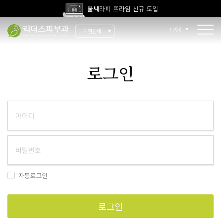
울쎄라피 프라임 신규 도입
고압산소치료 신규 도입
KR
지점안내
전 지점 피부과 전문의 진료
울쎄라피 프라임 신규 도입
소개
로그인
리더스 소개
리더스 히스토리
의료진 소개
지점 안내
치료 장비
자동로그인
인재 채용
로그인