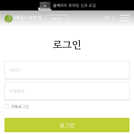
울쎄라피 프라임 신규 도입
고압산소치료 신규 도입
KR
지점안내
전 지점 피부과 전문의 진료
울쎄라피 프라임 신규 도입
소개
로그인
리더스 소개
리더스 히스토리
의료진 소개
지점 안내
치료 장비
자동로그인
인재 채용
로그인