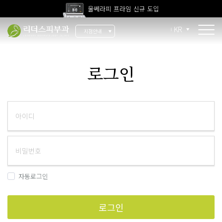
울쎄라피 프라임 신규 도입
고압산소치료 신규 도입
KR
지점안내
전 지점 피부과 전문의 진료
울쎄라피 프라임 신규 도입
소개
로그인
리더스 소개
리더스 히스토리
의료진 소개
지점 안내
치료 장비
자동로그인
인재 채용
로그인