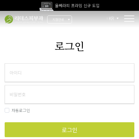
울쎄라피 프라임 신규 도입
고압산소치료 신규 도입
KR
지점안내
전 지점 피부과 전문의 진료
울쎄라피 프라임 신규 도입
소개
로그인
리더스 소개
리더스 히스토리
의료진 소개
지점 안내
치료 장비
자동로그인
인재 채용
로그인