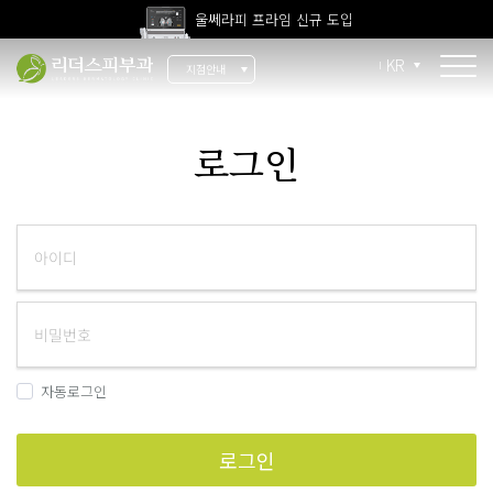
울쎄라피 프라임 신규 도입
고압산소치료 신규 도입
KR
지점안내
전 지점 피부과 전문의 진료
울쎄라피 프라임 신규 도입
소개
로그인
리더스 소개
리더스 히스토리
의료진 소개
지점 안내
치료 장비
자동로그인
인재 채용
로그인