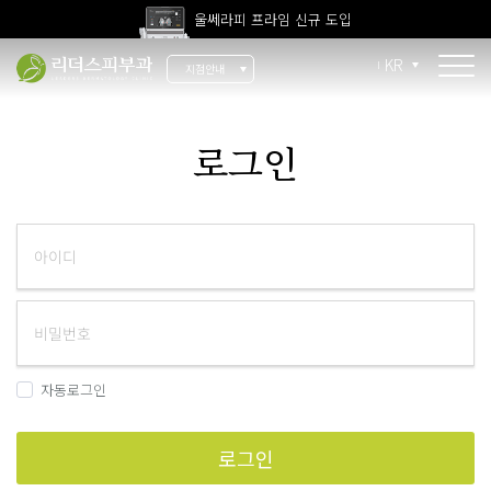
울쎄라피 프라임 신규 도입
고압산소치료 신규 도입
KR
지점안내
전 지점 피부과 전문의 진료
울쎄라피 프라임 신규 도입
소개
로그인
리더스 소개
리더스 히스토리
의료진 소개
지점 안내
치료 장비
자동로그인
인재 채용
로그인