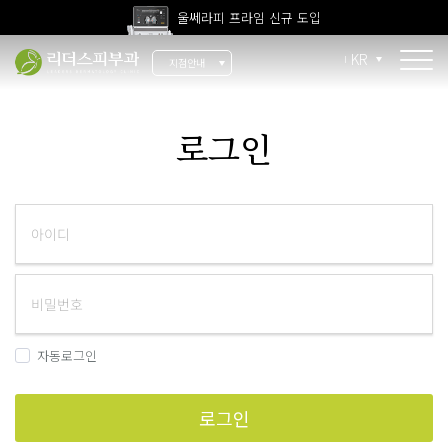
울쎄라피 프라임 신규 도입
고압산소치료 신규 도입
KR
지점안내
전 지점 피부과 전문의 진료
울쎄라피 프라임 신규 도입
소개
로그인
리더스 소개
리더스 히스토리
의료진 소개
지점 안내
치료 장비
자동로그인
인재 채용
로그인