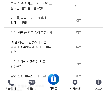
부위별 군살 빼고 라인을 살리고
C****
싶다면, 젤틱 쿨스컬프팅!
여드름, 자국 없이 말끔하게
김**
없애는 방법!
기미, 여드름 자국 없이 말끔하게!
김**
'샤인 리텐' 스킨부스터 시술,
촉촉하고 투명하게 빛나는 피부
유**
비결!
눈가 기미에 효과적인 치료
김**
방법은?
딸과 함께 피부관리 데이트!
이**
결혼 전 필수 코스, 피부과
윤**
이벤트
전화상담
카톡상담
지점안내
더보기
닫기
신부관리
마스크 속 피부 트러블
정**
줄이려면...