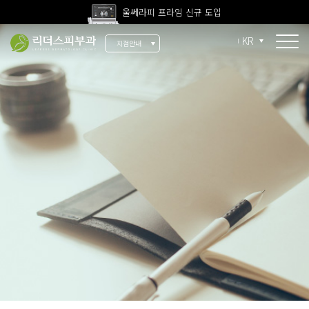
울쎄라피 프라임 신규 도입
고압산소치료 신규 도입
KR
지점안내
전 지점 피부과 전문의 진료
울쎄라피 프라임 신규 도입
소개
리더스 소개
리더스 히스토리
의료진 소개
지점 안내
치료 장비
인재 채용