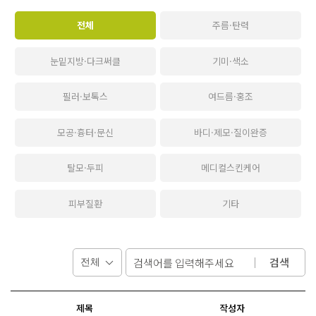
전체
주름·탄력
눈밑지방·다크써클
기미·색소
필러·보톡스
여드름·홍조
모공·흉터·문신
바디·제모·질이완증
탈모·두피
메디컬스킨케어
피부질환
기타
검색
제목
작성자