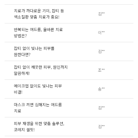
치료가 까다로운 기미, 잡티 등
김**
색소질환 맞춤 치료가 중요!
반복되는 여드름, 올바른 치료
이**
방법은?
잡티 없이 빛나는 피부를
김**
원한다면?
잡티 없이 깨끗한 피부, 원인까지
조**
말끔하게!
메이크업 없이도 빛나는 피부
송**
비결!
마스크 끼면 심해지는 여드름
김**
치료
피부 재생을 위한 맞춤 솔루션,
김**
코레지 셀핏!